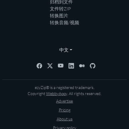
归档到文件
文件转ZIP
转换图片
转换音频/视频
中文
ezyZip® is a registered trademark.
Copyright
WebbyAppy
. All rights reserved.
Advertise
Pricing
About us
Privacy policy