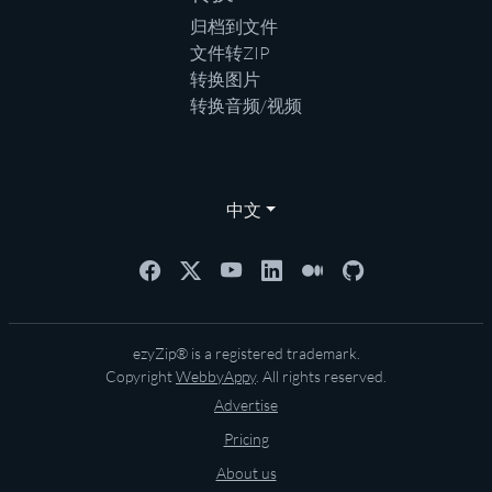
归档到文件
文件转ZIP
转换图片
转换音频/视频
中文
ezyZip® is a registered trademark.
Copyright
WebbyAppy
. All rights reserved.
Advertise
Pricing
About us