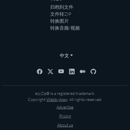
归档到文件
文件转ZIP
转换图片
转换音频/视频
中文
ezyZip® is a registered trademark.
Copyright
WebbyAppy
. All rights reserved.
Advertise
Pricing
About us