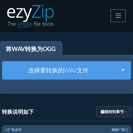
压缩
将WAV转换为OGG
解压
格式转换
Togg
选择要转换的WAV文件
其他工具
转换说明如下
跳转到章节
广告合作
移除广告