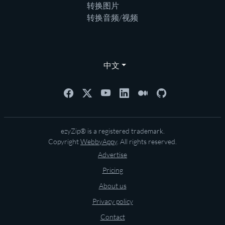
转换图片
转换音频/视频
中文
ezyZip® is a registered trademark.
Copyright
WebbyAppy
. All rights reserved.
Advertise
Pricing
About us
Privacy policy
Contact