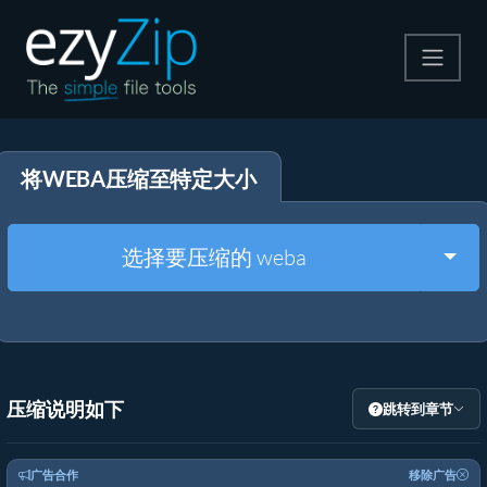
压缩
将WEBA压缩至特定大小
解压
格式转换
Togg
选择要压缩的 weba
其他工具
压缩说明如下
跳转到章节
广告合作
移除广告