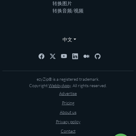
转换图片
转换音频/视频
中文
ezyZip® is a registered trademark.
Copyright
WebbyAppy
. All rights reserved.
Advertise
Pricing
About us
Privacy policy
Contact