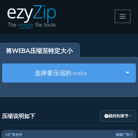
压缩
将WEBA压缩至特定大小
解压
格式转换
Togg
选择要压缩的 weba
其他工具
压缩说明如下
跳转到章节
广告合作
移除广告