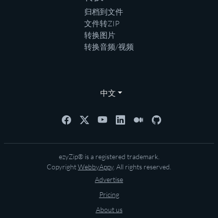
归档到文件
文件转ZIP
转换图片
转换音频/视频
中文
ezyZip® is a registered trademark.
Copyright
WebbyAppy
. All rights reserved.
Advertise
Pricing
About us