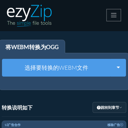
压缩
将WEBM转换为OGG
解压
格式转换
Togg
选择要转换的WEBM文件
其他工具
转换说明如下
跳转到章节
广告合作
移除广告