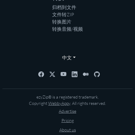
归档到文件
文件转ZIP
转换图片
转换音频/视频
中文
ezyZip® is a registered trademark.
Copyright
WebbyAppy
. All rights reserved.
Advertise
Pricing
About us