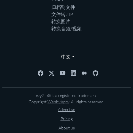
归档到文件
文件转ZIP
转换图片
转换音频/视频
中文
ezyZip® is a registered trademark.
Copyright
WebbyAppy
. All rights reserved.
Advertise
Pricing
About us