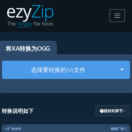
压缩
将XA转换为OGG
解压
格式转换
Togg
选择要转换的XA文件
其他工具
转换说明如下
跳转到章节
广告合作
移除广告