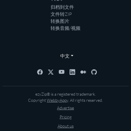
归档到文件
文件转ZIP
转换图片
转换音频/视频
中文
ezyZip® is a registered trademark.
Copyright
WebbyAppy
. All rights reserved.
Advertise
Pricing
About us