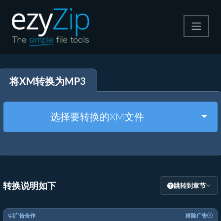
压缩
将XM转换为MP3
解压
格式转换
Togg
选择要转换的XM文件
其他工具
转换说明如下
跳转到章节
广告合作
移除广告