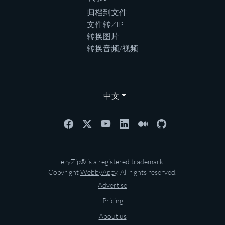
归档到文件
文件转ZIP
转换图片
转换音频/视频
中文
ezyZip® is a registered trademark.
Copyright
WebbyAppy
. All rights reserved.
Advertise
Pricing
About us