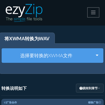
压缩
将XWMA转换为WAV
解压
格式转换
Togg
选择要转换的XWMA文件
其他工具
转换说明如下
跳转到章节
广告合作
移除广告