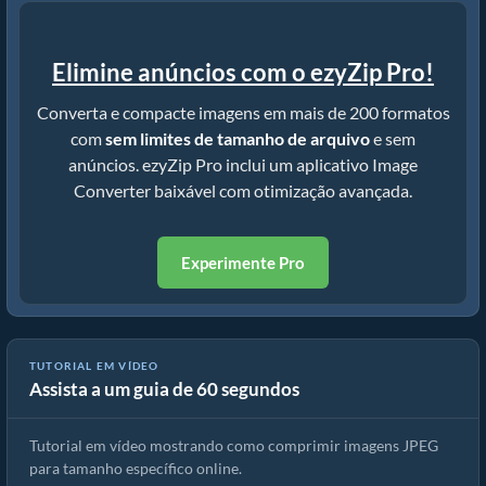
Elimine anúncios com o ezyZip Pro!
Converta e compacte imagens em mais de 200 formatos
com
sem limites de tamanho de arquivo
e sem
anúncios. ezyZip Pro inclui um aplicativo Image
Converter baixável com otimização avançada.
Experimente Pro
TUTORIAL EM VÍDEO
Assista a um guia de 60 segundos
🖼 Como Comprimir JPEG para 200kb
Tutorial em vídeo mostrando como comprimir imagens JPEG
para tamanho específico online.