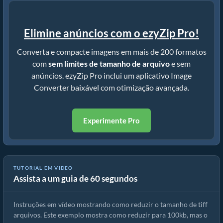
Elimine anúncios com o ezyZip Pro!
Converta e compacte imagens em mais de 200 formatos
com
sem limites de tamanho de arquivo
e sem
anúncios. ezyZip Pro inclui um aplicativo Image
Converter baixável com otimização avançada.
Experimente Pro
TUTORIAL EM VÍDEO
Assista a um guia de 60 segundos
Como reduzir o tamanho das imagens online
Instruções em vídeo mostrando como reduzir o tamanho de tiff
arquivos. Este exemplo mostra como reduzir para 100kb, mas o