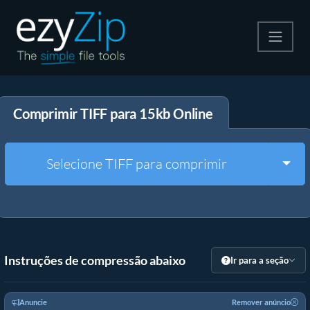
Compactar
Comprimir TIFF para 15kb Online
Descompactar
Converter
Togg
Selecione TIFF para comprimir
Outras Ferramentas
Instruções de compressão abaixo
Ir para a seção
Anuncie
Remover anúncio