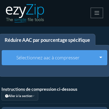
Compresser
Réduire AAC par pourcentage spécifique
Décompresser
Convertir
Togg
Sélectionnez aac à compresser
Autres outils
Instructions de compression ci-dessous
Aller à la section