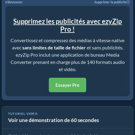
Annoncer
Supprimer la publicité
Supprimez les publicités avec ezyZip
Pro !
Convertissez et compressez des médias à vitesse native
avec
sans limites de taille de fichier
et sans publicités.
ezyZip Pro inclut une application de bureau Media
Converter prenant en charge plus de 140 formats audio
et vidéo.
Essayer Pro
Comment Réduire les Fichiers Multimédias par Pourcentage
TUTORIEL VIDÉO
Voir une démonstration de 60 secondes
(Guide Simple)