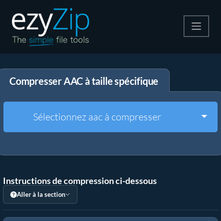
Compresser
Compresser AAC à taille spécifique
Décompresser
Convertir
Togg
Sélectionnez aac à compresser
Autres outils
Instructions de compression ci-dessous
Aller à la section