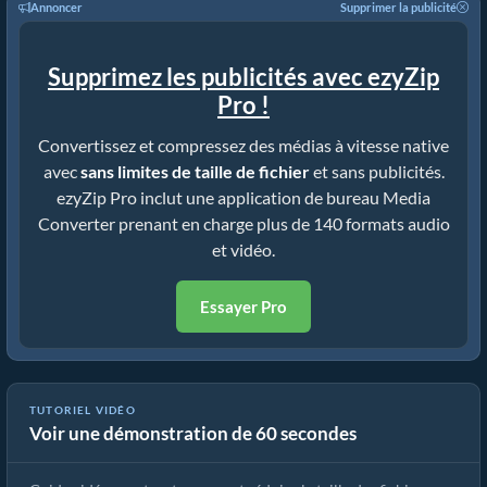
Annoncer
Supprimer la publicité
Supprimez les publicités avec ezyZip
Pro !
Convertissez et compressez des médias à vitesse native
avec
sans limites de taille de fichier
et sans publicités.
ezyZip Pro inclut une application de bureau Media
Converter prenant en charge plus de 140 formats audio
et vidéo.
Essayer Pro
TUTORIEL VIDÉO
Voir une démonstration de 60 secondes
Comment réduire un MP4 à 16 Mo (Guide simple)