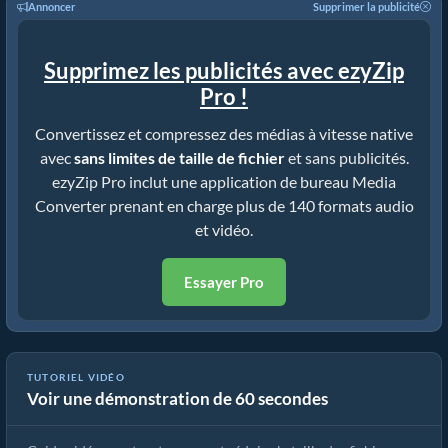
Annoncer
Supprimer la publicité
Supprimez les publicités avec ezyZip
Pro !
Convertissez et compressez des médias à vitesse native
avec
sans limites de taille de fichier
et sans publicités.
ezyZip Pro inclut une application de bureau Media
Converter prenant en charge plus de 140 formats audio
et vidéo.
Essayer Pro
TUTORIEL VIDÉO
Voir une démonstration de 60 secondes
Comment réduire un MP4 à 16 Mo (Guide simple)