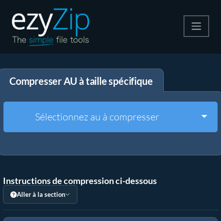
Compresser
Compresser AU à taille spécifique
Décompresser
Convertir
Togg
Sélectionnez au à compresser
Autres outils
Instructions de compression ci-dessous
Aller à la section