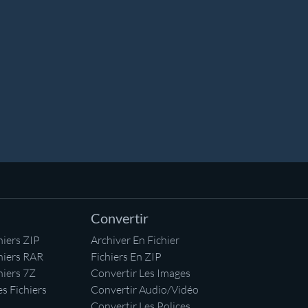
Convertir
iers ZIP
Archiver En Fichier
hiers RAR
Fichiers En ZIP
hiers 7Z
Convertir Les Images
s Fichiers
Convertir Audio/Vidéo
Convertir Les Polices