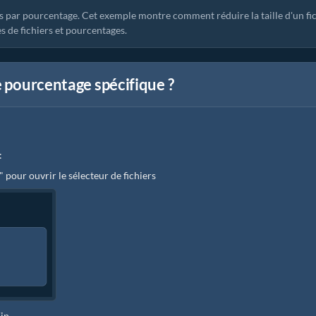
 par pourcentage. Cet exemple montre comment réduire la taille d'un fi
s de fichiers et pourcentages.
e pourcentage spécifique ?
:
" pour ouvrir le sélecteur de fichiers
Zip