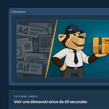
Annoncer
TUTORIEL VIDÉO
Voir une démonstration de 60 secondes
Comment Réduire les Fichiers Multimédias par Pourcentage (G