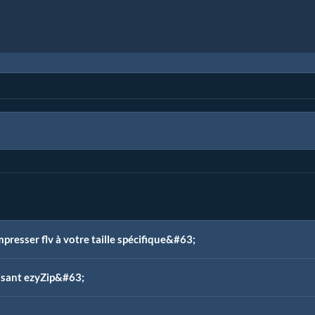
resser flv à votre taille spécifique&#63;
ilisant ezyZip&#63;