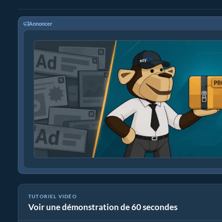
Annoncer
TUTORIEL VIDÉO
Voir une démonstration de 60 secondes
Comment réduire un MP4 à 16 Mo (Guide simple)