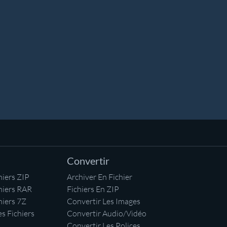
Convertir
iers ZIP
Archiver En Fichier
hiers RAR
Fichiers En ZIP
hiers 7Z
Convertir Les Images
s Fichiers
Convertir Audio/Vidéo
Convertir Les Polices