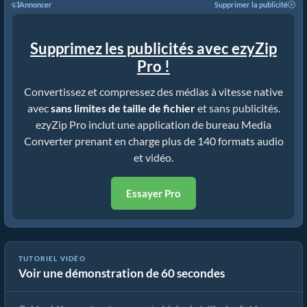
Annoncer
Supprimer la publicité
Supprimez les publicités avec ezyZip
Pro !
Convertissez et compressez des médias à vitesse native
avec
sans limites de taille de fichier
et sans publicités.
ezyZip Pro inclut une application de bureau Media
Converter prenant en charge plus de 140 formats audio
et vidéo.
Essayer Pro
TUTORIEL VIDÉO
Voir une démonstration de 60 secondes
Comment réduire un MP4 à 16 Mo (Guide simple)