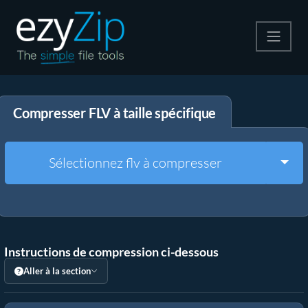
Compresser
Compresser FLV à taille spécifique
Décompresser
Convertir
Togg
Sélectionnez flv à compresser
Autres outils
Instructions de compression ci-dessous
Aller à la section