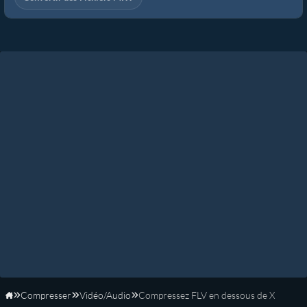
Compresser
Vidéo/Audio
Compressez FLV en dessous de X
Accueil