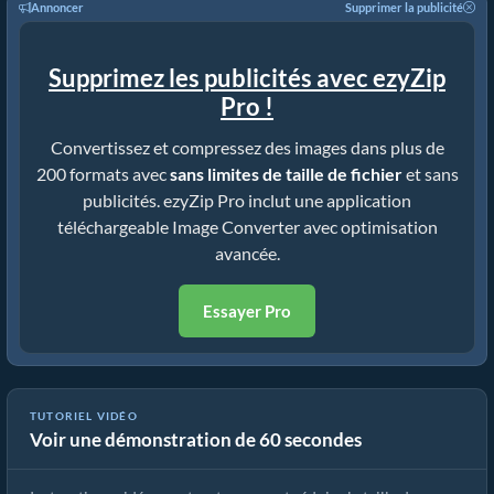
Annoncer
Supprimer la publicité
Supprimez les publicités avec ezyZip
Pro !
Convertissez et compressez des images dans plus de
200 formats avec
sans limites de taille de fichier
et sans
publicités. ezyZip Pro inclut une application
téléchargeable Image Converter avec optimisation
avancée.
Essayer Pro
TUTORIEL VIDÉO
Voir une démonstration de 60 secondes
Comment réduire la taille de image par pourcentage