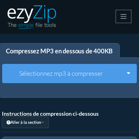
Compresser
Compressez MP3 en dessous de 400KB
Décompresser
Convertir
Togg
Sélectionnez mp3 à compresser
Autres outils
Instructions de compression ci-dessous
Aller à la section