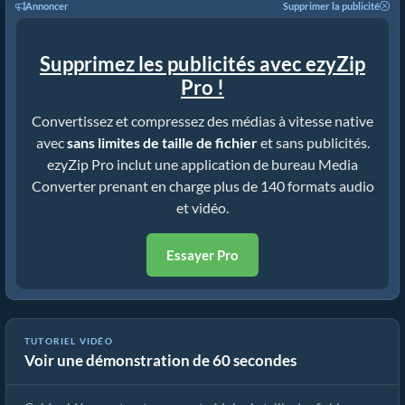
Annoncer
Supprimer la publicité
Supprimez les publicités avec ezyZip
Pro !
Convertissez et compressez des médias à vitesse native
avec
sans limites de taille de fichier
et sans publicités.
ezyZip Pro inclut une application de bureau Media
Converter prenant en charge plus de 140 formats audio
et vidéo.
Essayer Pro
TUTORIEL VIDÉO
Voir une démonstration de 60 secondes
Comment réduire un MP4 à 16 Mo (Guide simple)