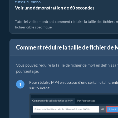
TUTORIEL VIDÉO
Voir une démonstration de 60 secondes
Guide du Compresseur mp4 | Réduire la Taille des Fichiers mp4
Tutoriel vidéo montrant comment réduire la taille des fichiers 
fichier cible spécifique.
Comment réduire la taille de fichier de 
Vous pouvez réduire la taille de fichier de mp4 en définissan
pourcentage.
Pour réduire MP4 en dessous d'une certaine taille, entr
sur "Suivant".