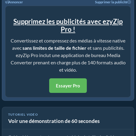
Annoncer
Supprimer la publicité
Supprimez les publicités avec ezyZip
Pro !
Convertissez et compressez des médias à vitesse native
avec
sans limites de taille de fichier
et sans publicités.
ezyZip Pro inclut une application de bureau Media
Converter prenant en charge plus de 140 formats audio
et vidéo.
Essayer Pro
TUTORIEL VIDÉO
Voir une démonstration de 60 secondes
Comment réduire un MP4 à 16 Mo (Guide simple)