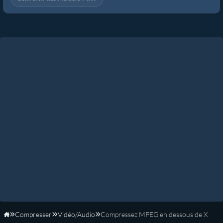
Compresser
Vidéo/Audio
Compressez MPEG en dessous de X
Accueil