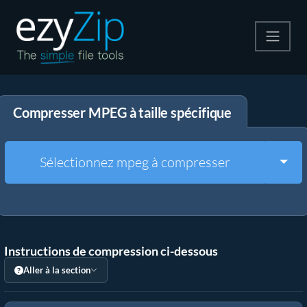
Compresser
Compresser MPEG à taille spécifique
Décompresser
Convertir
Togg
Sélectionnez mpeg à compresser
Autres outils
Instructions de compression ci-dessous
Aller à la section