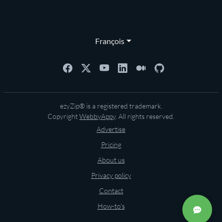
François
ezyZip® is a registered trademark.
Copyright
WebbyAppy
. All rights reserved.
Advertise
Pricing
About us
Privacy policy
Contact
How-to's