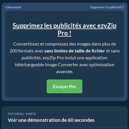
Annoncer
Supprimer la publicité
Supprimez les publicités avec ezyZip
Pro !
Convertissez et compressez des images dans plus de
200 formats avec
sans limites de taille de fichier
et sans
publicités. ezyZip Pro inclut une application
téléchargeable Image Converter avec optimisation
avancée.
Essayer Pro
Guide de Compression d'Image | R&#233;duire la Taille des Fichiers
TUTORIEL VIDÉO
Voir une démonstration de 60 secondes
tiff