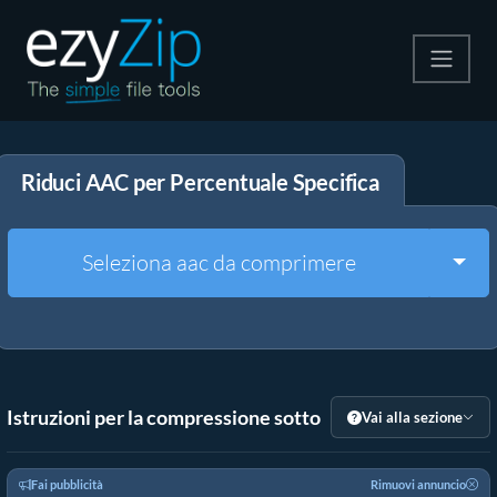
Comprimi
Riduci AAC per Percentuale Specifica
Decomprimi
Convertire
Togg
Seleziona aac da comprimere
Altri strumenti
Istruzioni per la compressione sotto
Vai alla sezione
Fai pubblicità
Rimuovi annuncio