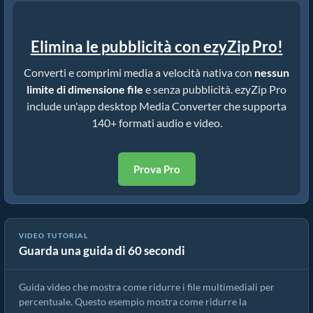
Elimina le pubblicità con ezyZip Pro!
Converti e comprimi media a velocità nativa con
nessun
limite di dimensione file
e senza pubblicità. ezyZip Pro
include un'app desktop Media Converter che supporta
140+ formati audio e video.
Prova Pro
VIDEO TUTORIAL
Guarda una guida di 60 secondi
Come Ridurre i File Multimediali per Percentuale (Guida Semplice)
Guida video che mostra come ridurre i file multimediali per
percentuale. Questo esempio mostra come ridurre la