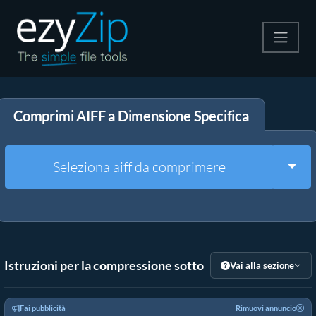
Comprimi
Comprimi AIFF a Dimensione Specifica
Decomprimi
Convertire
Togg
Seleziona aiff da comprimere
Altri strumenti
Istruzioni per la compressione sotto
Vai alla sezione
Fai pubblicità
Rimuovi annuncio