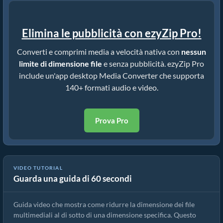
Elimina le pubblicità con ezyZip Pro!
Converti e comprimi media a velocità nativa con
nessun
limite di dimensione file
e senza pubblicità. ezyZip Pro
include un'app desktop Media Converter che supporta
140+ formati audio e video.
Prova Pro
VIDEO TUTORIAL
Guarda una guida di 60 secondi
Come ridurre MP4 a 16MB (Guida semplice)
Guida video che mostra come ridurre la dimensione dei file
multimediali al di sotto di una dimensione specifica. Questo