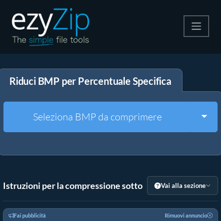
Comprimi
Riduci BMP per Percentuale Specifica
Decomprimi
Convertire
Togg
Seleziona BMP da comprimere
Altri strumenti
Istruzioni per la compressione sotto
Vai alla sezione
Fai pubblicità
Rimuovi annuncio