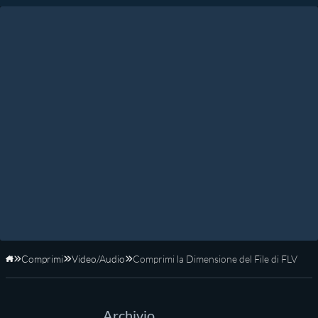
Comprimi
Video/Audio
Comprimi la Dimensione del File di FLV
Home
Archivio