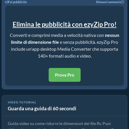
Fai pubblicità
Rimuovi annuncio
Elimina le pubblicità con ezyZip Pro!
Converti e comprimi media a velocità nativa con
nessun
limite di dimensione file
e senza pubblicità. ezyZip Pro
include un'app desktop Media Converter che supporta
140+ formati audio e video.
Prova Pro
VIDEO TUTORIAL
Guarda una guida di 60 secondi
Guida al Compressore flv | Riduci le Dimensioni dei File flv
Guida video su come ridurre le dimensioni dei file flv. Puoi