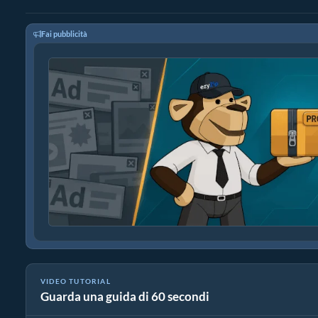
Fai pubblicità
VIDEO TUTORIAL
Guarda una guida di 60 secondi
Come ridurre le dimensioni di jpeg in percentuale