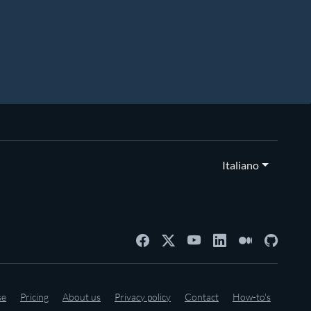
Italiano
se
Pricing
About us
Privacy policy
Contact
How-to's