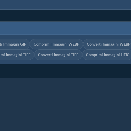
ti Immagini GIF
Comprimi Immagini WEBP
Converti Immagini WEBP
mi Immagini TIFF
Converti Immagini TIFF
Comprimi Immagini HEIC