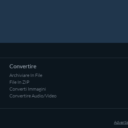
Convertire
Archiviare In File
File In ZIP
Converti Immagini
Convertire Audio/Video
Adverti