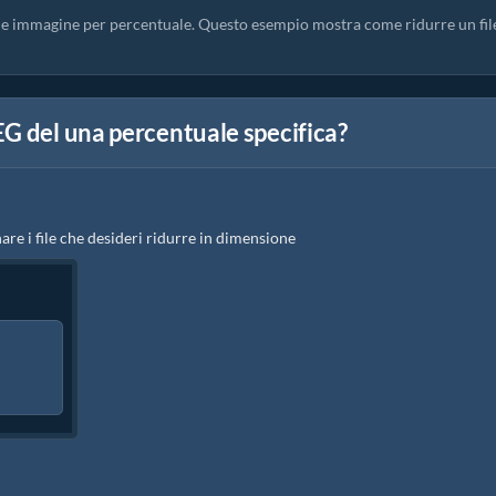
ile immagine per percentuale. Questo esempio mostra come ridurre un fil
G del una percentuale specifica?
re i file che desideri ridurre in dimensione