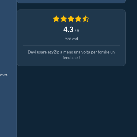
4.3
/ 5
928 voti
Devi usare ezyZip almeno una volta per fornire un
feedback!
wser.