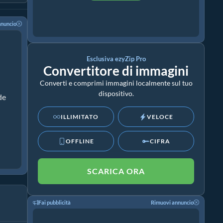
nnuncio
Esclusiva ezyZip Pro
Convertitore di immagini
Converti e comprimi immagini localmente sul tuo
dispositivo.
de
ILLIMITATO
VELOCE
OFFLINE
CIFRA
SCARICA ORA
Fai pubblicità
Rimuovi annuncio