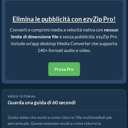
Elimina le pubblicità con ezyZip Pro!
Converti e comprimi media a velocità nativa con
nessun
limite di dimensione file
e senza pubblicità. ezyZip Pro
include un'app desktop Media Converter che supporta
140+ formati audio e video.
Prova Pro
VIDEO TUTORIAL
Guarda una guida di 60 secondi
Come Ridurre i File Multimediali per Percentuale (Guida Semplice)
Guida video che mostra come ridurre i file multimediali per
percentuale. Questo esempio mostra come ridurre la