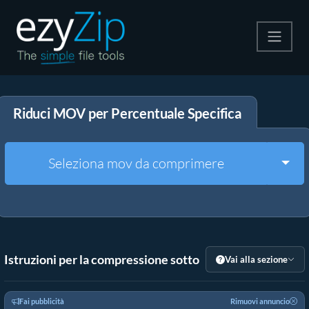
Comprimi
Riduci MOV per Percentuale Specifica
Decomprimi
Convertire
Togg
Seleziona mov da comprimere
Altri strumenti
Istruzioni per la compressione sotto
Vai alla sezione
Fai pubblicità
Rimuovi annuncio