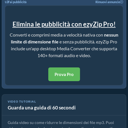
Fai pubblicità
Rimuovi annuncio
Elimina le pubblicità con ezyZip Pro!
Converti e comprimi media a velocità nativa con
nessun
limite di dimensione file
e senza pubblicità. ezyZip Pro
include un'app desktop Media Converter che supporta
140+ formati audio e video.
Prova Pro
VIDEO TUTORIAL
Guarda una guida di 60 secondi
Guida al Compressore mp3 | Riduci le Dimensioni dei File mp3
Guida video su come ridurre le dimensioni dei file mp3. Puoi