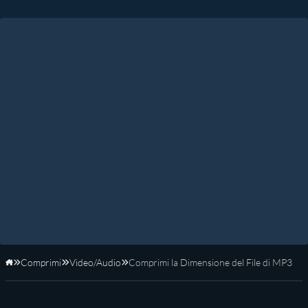
Comprimi
Video/Audio
Comprimi la Dimensione del File di MP3
Home