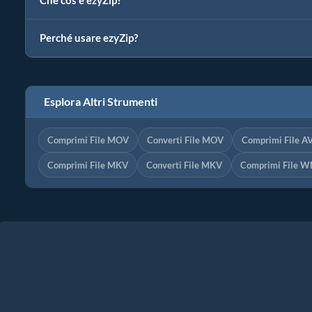
Che cos'è ezyZip?
Perché usare ezyZip?
Esplora Altri Strumenti
Comprimi File MOV
Converti File MOV
Comprimi File AV
Comprimi File MKV
Converti File MKV
Comprimi File 