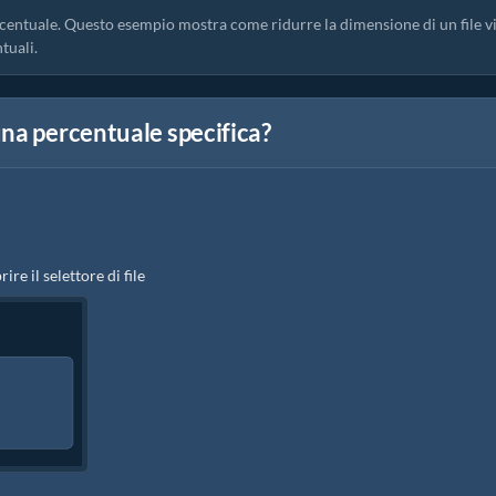
rcentuale. Questo esempio mostra come ridurre la dimensione di un file v
ntuali.
na percentuale specifica?
rire il selettore di file