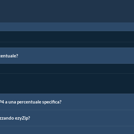
centuale?
4 a una percentuale specifica?
izzando ezyZip?