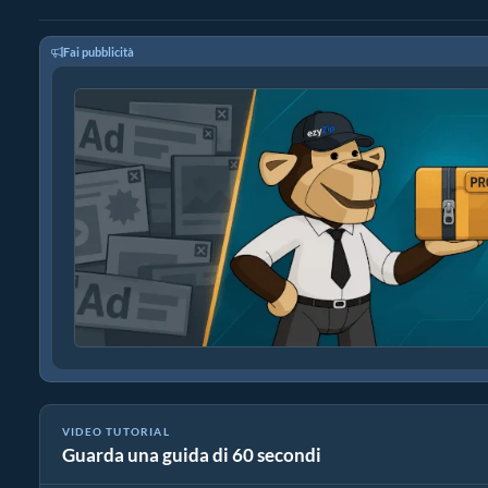
Fai pubblicità
VIDEO TUTORIAL
Guarda una guida di 60 secondi
Come Ridurre i File Multimediali per Percentuale (Guida Sempl