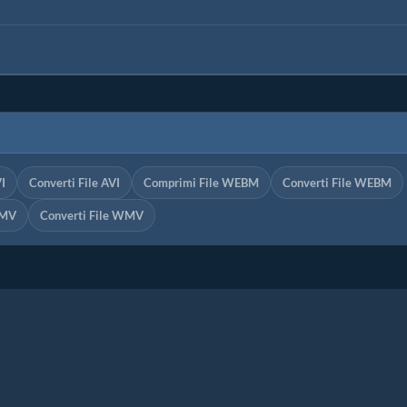
I
Converti File AVI
Comprimi File WEBM
Converti File WEBM
WMV
Converti File WMV