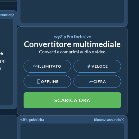
nnuncio
ezyZip Pro Exclusive
Convertitore multimediale
Converti e comprimi audio e video
te
app
ILLIMITATO
VELOCE
e
OFFLINE
CIFRA
SCARICA ORA
Fai pubblicità
Rimuovi annuncio