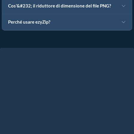
Cos'&#232; il riduttore di dimensione del file PNG?
Perché usare ezyZip?