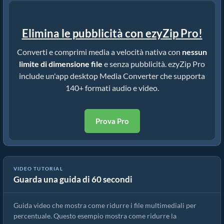
Elimina le pubblicità con ezyZip Pro!
Converti e comprimi media a velocità nativa con
nessun
limite di dimensione file
e senza pubblicità. ezyZip Pro
include un'app desktop Media Converter che supporta
140+ formati audio e video.
Prova Pro
VIDEO TUTORIAL
Guarda una guida di 60 secondi
Come Ridurre i File Multimediali per Percentuale (Guida Semplice)
Guida video che mostra come ridurre i file multimediali per
percentuale. Questo esempio mostra come ridurre la