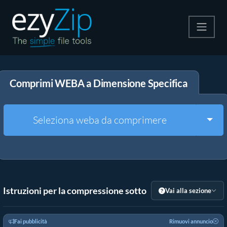
Comprimi
Comprimi WEBA a Dimensione Specifica
Decomprimi
Convertire
Togg
Seleziona weba da comprimere
Altri strumenti
Istruzioni per la compressione sotto
Vai alla sezione
Fai pubblicità
Rimuovi annuncio