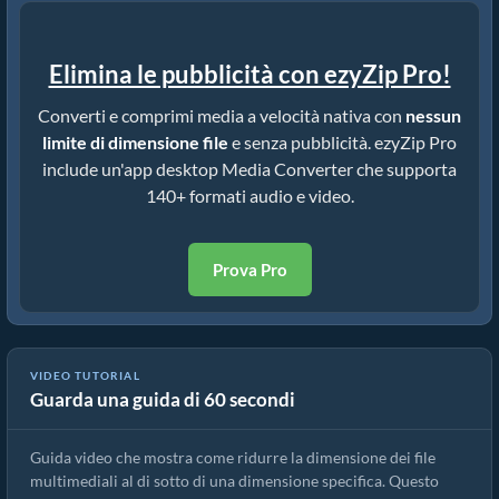
Elimina le pubblicità con ezyZip Pro!
Converti e comprimi media a velocità nativa con
nessun
limite di dimensione file
e senza pubblicità. ezyZip Pro
include un'app desktop Media Converter che supporta
140+ formati audio e video.
Prova Pro
VIDEO TUTORIAL
Guarda una guida di 60 secondi
Come ridurre MP4 a 16MB (Guida semplice)
Guida video che mostra come ridurre la dimensione dei file
multimediali al di sotto di una dimensione specifica. Questo