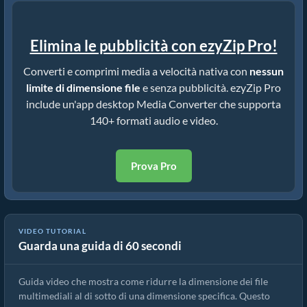
Elimina le pubblicità con ezyZip Pro!
Converti e comprimi media a velocità nativa con
nessun
limite di dimensione file
e senza pubblicità. ezyZip Pro
include un'app desktop Media Converter che supporta
140+ formati audio e video.
Prova Pro
VIDEO TUTORIAL
Guarda una guida di 60 secondi
Come ridurre MP4 a 16MB (Guida semplice)
Guida video che mostra come ridurre la dimensione dei file
multimediali al di sotto di una dimensione specifica. Questo