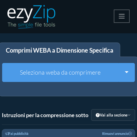
Comprimi
Comprimi WEBA a Dimensione Specifica
Decomprimi
Convertire
Togg
Seleziona weba da comprimere
Altri strumenti
Istruzioni per la compressione sotto
Vai alla sezione
Fai pubblicità
Rimuovi annuncio