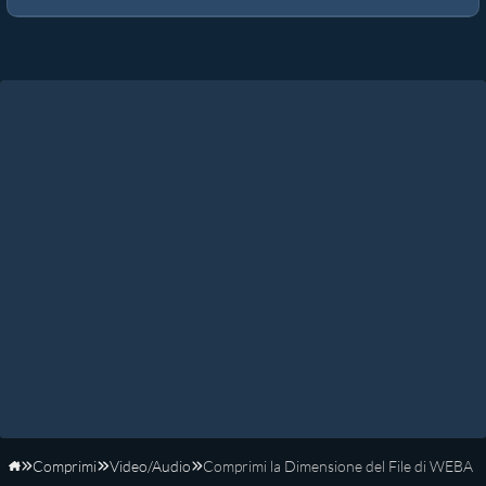
Comprimi
Video/Audio
Comprimi la Dimensione del File di WEBA
Home