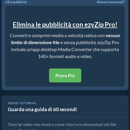
Fai pubblicità
Rimuovi annuncio
Elimina le pubblicità con ezyZip Pro!
Converti e comprimi media a velocità nativa con
nessun
limite di dimensione file
e senza pubblicità. ezyZip Pro
include un'app desktop Media Converter che supporta
140+ formati audio e video.
Prova Pro
VIDEO TUTORIAL
Guarda una guida di 60 secondi
Guida del compressore weba | Ridurre le dimensioni dei file weba
Tutorial video che mostra come ridurre le dimensioni dei file