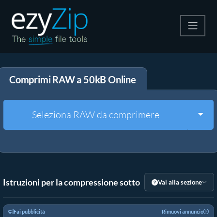
Comprimi
Comprimi RAW a 50kB Online
Decomprimi
Convertire
Togg
Seleziona RAW da comprimere
Altri strumenti
Istruzioni per la compressione sotto
Vai alla sezione
Fai pubblicità
Rimuovi annuncio