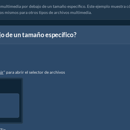
 multimedia por debajo de un tamaño específico. Este ejemplo muestra 
os mismos para otros tipos de archivos multimedia.
o de un tamaño específico?
ir
" para abrir el selector de archivos
yZip