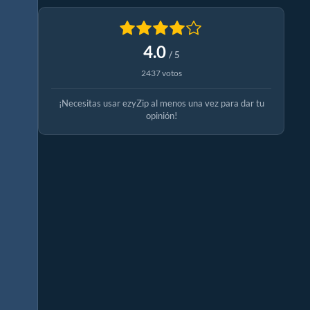
4.0
/ 5
2437 votos
¡Necesitas usar ezyZip al menos una vez para dar tu
opinión!