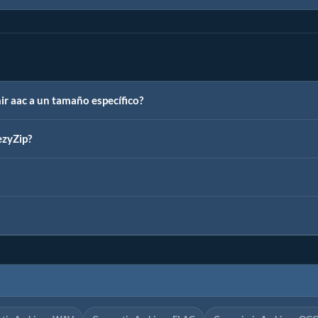
r aac a un tamaño específico?
ezyZip?