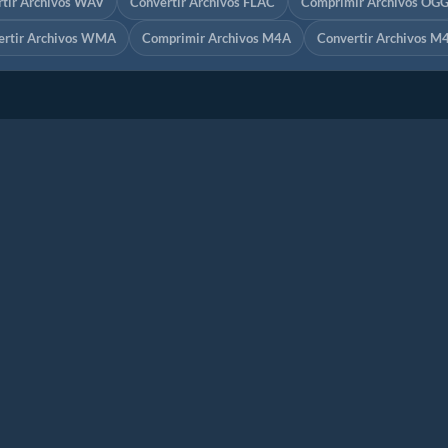
tir Archivos WAV
Convertir Archivos FLAC
Comprimir Archivos OG
ertir Archivos WMA
Comprimir Archivos M4A
Convertir Archivos M