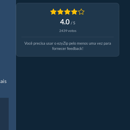
4.0
/ 5
2439 votos
Você precisa usar o ezyZip pelo menos uma vez para
fornecer feedback!
ais