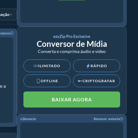
 seção
núncio
ezyZip Pro Exclusive
Conversor de Mídia
Converta e comprima áudio e vídeo
ILIMITADO
RÁPIDO
OFFLINE
CRIPTOGRAFAR
e a
BAIXAR AGORA
Anuncie
Remover anúncio