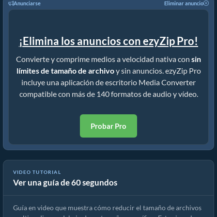
Anunciarse
Eliminar anuncio
¡Elimina los anuncios con ezyZip Pro!
Convierte y comprime medios a velocidad nativa con
sin
límites de tamaño de archivo
y sin anuncios. ezyZip Pro
incluye una aplicación de escritorio Media Converter
compatible con más de 140 formatos de audio y vídeo.
Probar Pro
VIDEO TUTORIAL
Ver una guía de 60 segundos
Cómo reducir MP4 a 16MB (Guía sencilla)
Guía en video que muestra cómo reducir el tamaño de archivos