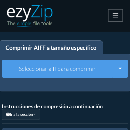
Comprime
Comprimir AIFF a tamaño específico
Descomprime
Convertir
Togg
Seleccionar aiff para comprimir
Otras herramientas
Instrucciones de compresión a continuación
Ir a la sección