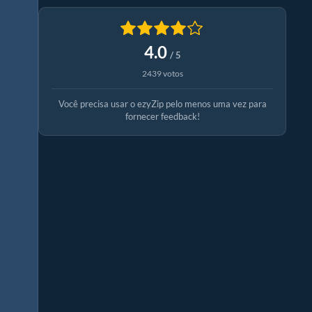
4.0
/ 5
2439 votos
Você precisa usar o ezyZip pelo menos uma vez para
fornecer feedback!