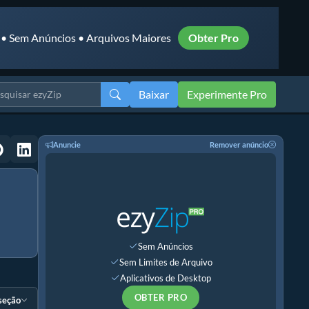
 • Sem Anúncios • Arquivos Maiores
Obter Pro
Baixar
Experimente Pro
Anuncie
Remover anúncio
Sem Anúncios
Sem Limites de Arquivo
Aplicativos de Desktop
OBTER PRO
 seção