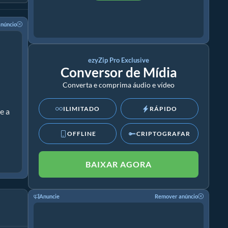
núncio
ezyZip Pro Exclusive
Conversor de Mídia
Converta e comprima áudio e vídeo
ILIMITADO
RÁPIDO
e a
OFFLINE
CRIPTOGRAFAR
BAIXAR AGORA
Anuncie
Remover anúncio