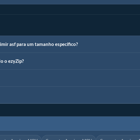
mir asf para um tamanho específico?
o o ezyZip?