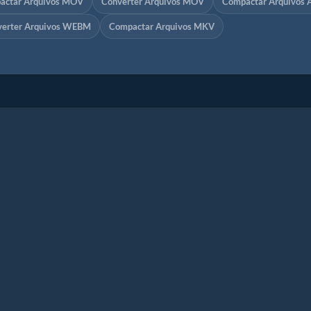
actar Arquivos MOV
Converter Arquivos MOV
Compactar Arquivos 
verter Arquivos WEBM
Compactar Arquivos MKV