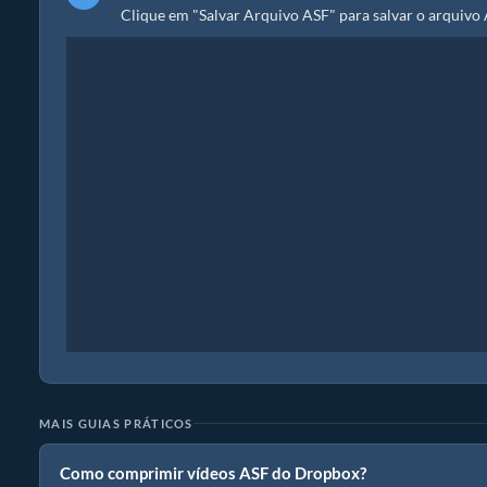
Clique em "Salvar Arquivo ASF" para salvar o arquivo
MAIS GUIAS PRÁTICOS
Como comprimir vídeos ASF do Dropbox?