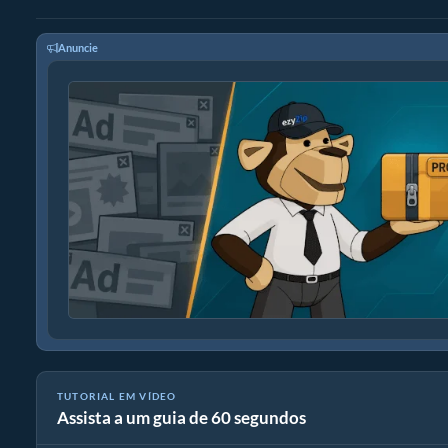
Anuncie
TUTORIAL EM VÍDEO
Assista a um guia de 60 segundos
Como reduzir MP4 para 16MB (Guia simples)