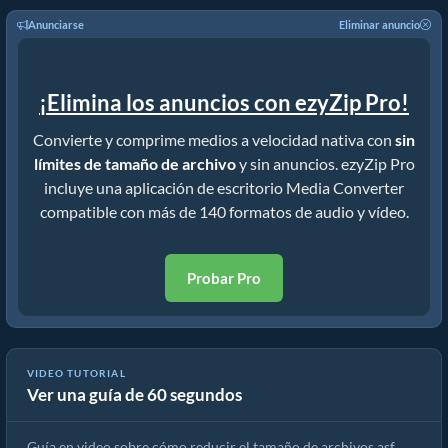
Anunciarse
Eliminar anuncio
¡Elimina los anuncios con ezyZip Pro!
Convierte y comprime medios a velocidad nativa con
sin
límites de tamaño de archivo
y sin anuncios. ezyZip Pro
incluye una aplicación de escritorio Media Converter
compatible con más de 140 formatos de audio y vídeo.
Probar Pro
VIDEO TUTORIAL
Ver una guía de 60 segundos
Guía de Compresor de asf | Reducir Tamaño de Archivos asf
Guía en video sobre cómo reducir el tamaño de archivos asf.