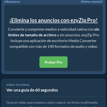
Anunciarse
Eliminar anuncio
¡Elimina los anuncios con ezyZip Pro!
Convierte y comprime medios a velocidad nativa con
sin
límites de tamaño de archivo
y sin anuncios. ezyZip Pro
incluye una aplicación de escritorio Media Converter
compatible con más de 140 formatos de audio y vídeo.
Probar Pro
VIDEO TUTORIAL
Ver una guía de 60 segundos
Cómo Reducir Archivos Multimedia por Porcentaje (Guía Simple)
Guía en vídeo que muestra cómo reducir archivos multimedia