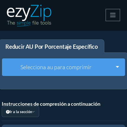
Comprime
Reducir AU Por Porcentaje Específico
Descomprime
Convertir
Togg
Selecciona au para comprimir
Otras herramientas
Instrucciones de compresión a continuación
Ir a la sección