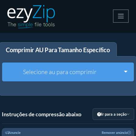
Compactar
Comprimir AU Para Tamanho Específico
Descompactar
Converter
Togg
Selecione au para comprimir
Outras Ferramentas
Instruções de compressão abaixo
Ir para a seção
Anuncie
Remover anúncio