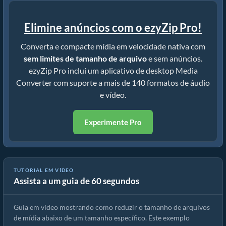
Elimine anúncios com o ezyZip Pro!
Converta e compacte mídia em velocidade nativa com
sem limites de tamanho de arquivo
e sem anúncios.
ezyZip Pro inclui um aplicativo de desktop Media
Converter com suporte a mais de 140 formatos de áudio
e vídeo.
Experimente Pro
TUTORIAL EM VÍDEO
Assista a um guia de 60 segundos
Como reduzir MP4 para 16MB (Guia simples)
Guia em vídeo mostrando como reduzir o tamanho de arquivos
de mídia abaixo de um tamanho específico. Este exemplo