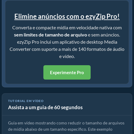
Elimine anúncios com o ezyZip Pro!
Converta e compacte mídia em velocidade nativa com
sem limites de tamanho de arquivo
e sem anúncios.
ezyZip Pro inclui um aplicativo de desktop Media
Converter com suporte a mais de 140 formatos de áudio
e vídeo.
Experimente Pro
TUTORIAL EM VÍDEO
Assista a um guia de 60 segundos
Como reduzir MP4 para 16MB (Guia simples)
Guia em vídeo mostrando como reduzir o tamanho de arquivos
de mídia abaixo de um tamanho específico. Este exemplo