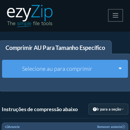
Compactar
Comprimir AU Para Tamanho Específico
Descompactar
Converter
Togg
Selecione au para comprimir
Outras Ferramentas
Instruções de compressão abaixo
Ir para a seção
Anuncie
Remover anúncio