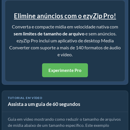
Elimine anúncios com o ezyZip Pro!
Converta e compacte mídia em velocidade nativa com
sem limites de tamanho de arquivo
e sem anúncios.
ezyZip Pro inclui um aplicativo de desktop Media
Converter com suporte a mais de 140 formatos de áudio
e vídeo.
Experimente Pro
TUTORIAL EM VÍDEO
Assista a um guia de 60 segundos
Como reduzir MP4 para 16MB (Guia simples)
Guia em vídeo mostrando como reduzir o tamanho de arquivos
de mídia abaixo de um tamanho específico. Este exemplo