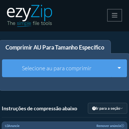
Compactar
Comprimir AU Para Tamanho Específico
Descompactar
Converter
Togg
Selecione au para comprimir
Outras Ferramentas
Instruções de compressão abaixo
Ir para a seção
Anuncie
Remover anúncio