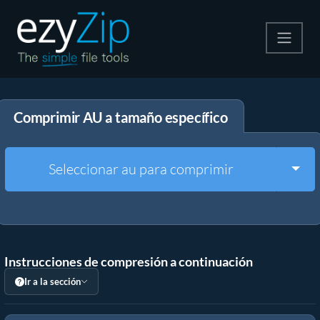
Comprime
Comprimir AU a tamaño específico
Descomprime
Convertir
Togg
Seleccionar au para comprimir
Otras herramientas
Instrucciones de compresión a continuación
Ir a la sección