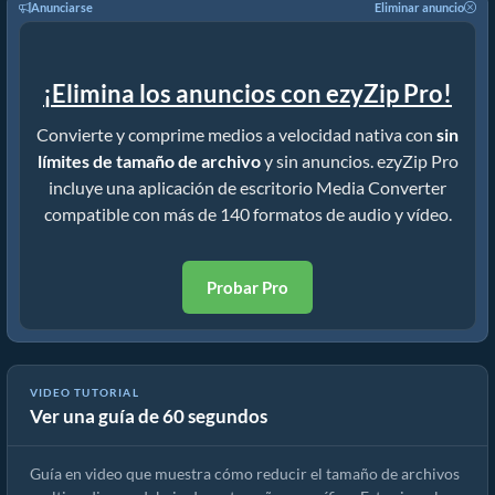
Anunciarse
Eliminar anuncio
¡Elimina los anuncios con ezyZip Pro!
Convierte y comprime medios a velocidad nativa con
sin
límites de tamaño de archivo
y sin anuncios. ezyZip Pro
incluye una aplicación de escritorio Media Converter
compatible con más de 140 formatos de audio y vídeo.
Probar Pro
VIDEO TUTORIAL
Ver una guía de 60 segundos
Cómo reducir MP4 a 16MB (Guía sencilla)
Guía en video que muestra cómo reducir el tamaño de archivos