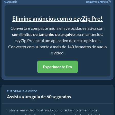
Anuncie
Remover anúncio
Elimine anúncios com o ezyZip Pro!
Converta e compacte mídia em velocidade nativa com
sem limites de tamanho de arquivo
e sem anúncios.
ezyZip Pro inclui um aplicativo de desktop Media
Converter com suporte a mais de 140 formatos de áudio
e vídeo.
Experimente Pro
TUTORIAL EM VÍDEO
Assista a um guia de 60 segundos
Guia do Compressor avi | Reduza o Tamanho dos Arquivos avi
Tutorial em vídeo mostrando como reduzir o tamanho de