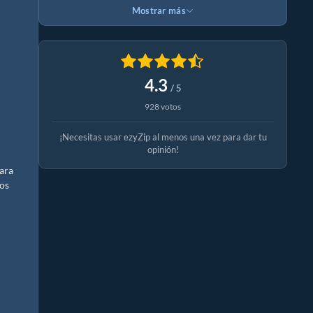
Mostrar más
4.3
/ 5
928 votos
¡Necesitas usar ezyZip al menos una vez para dar tu
opinión!
para
dos