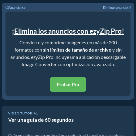
Anunciarse
Eliminar anuncio
¡Elimina los anuncios con ezyZip Pro!
Convierte y comprime imágenes en más de 200
formatos con
sin límites de tamaño de archivo
y sin
anuncios. ezyZip Pro incluye una aplicación descargable
Image Converter con optimización avanzada.
Probar Pro
VIDEO TUTORIAL
Ver una guía de 60 segundos
Guía de Compresor de Imágenes | Reducir Tamaño de Archivos cr2
Guía en video mostrando cómo reducir el tamaño de archivos